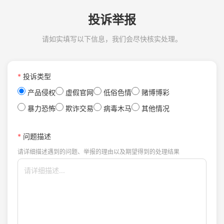
投诉举报
请如实填写以下信息，我们会尽快核实处理。
*
投诉类型
产品侵权
虚假官网
低俗色情
赌博博彩
暴力恐怖
欺诈交易
病毒木马
其他情况
*
问题描述
请详细描述遇到的问题、举报的理由以及期望得到的处理结果